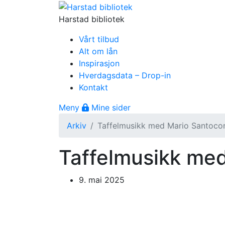
Gå til innhold
Harstad bibliotek
Vårt tilbud
Alt om lån
Inspirasjon
Hverdagsdata – Drop-in
Kontakt
Åpne meny
Meny
Mine sider
Arkiv
Taffelmusikk med Mario Santoco
Taffelmusikk me
9. mai 2025