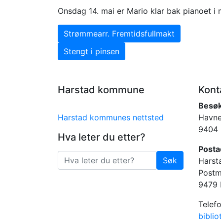
Onsdag 14. mai er Mario klar bak pianoet i 
Innleggsnavigasjon
Forrige innlegg: Strømmearr. Fremtidsfull
Strømmearr. Fremtidsfullmakt
Neste innlegg: Stengt i pinsen
Stengt i pinsen
Harstad kommune
Kont
Besø
Harstad kommunes nettsted
Havne
9404 
Hva leter du etter?
Posta
Søk
Harst
Søk
Postm
9479 
Telef
bibli