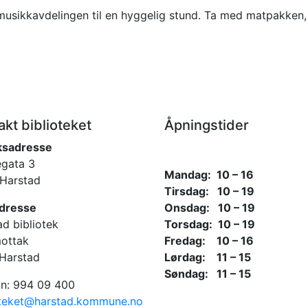
musikkavdelingen til en hyggelig stund. Ta med matpakken, 
makt
akt biblioteket
Åpningstider
ksadresse
gata 3
Mandag: 10 – 16
Harstad
Tirsdag: 10 – 19
dresse
Onsdag: 10 – 19
ad bibliotek
Torsdag: 10 – 19
ottak
Fredag: 10 – 16
Harstad
Lørdag: 11 – 15
Søndag: 11 – 15
on: 994 09 400
oteket@harstad.kommune.no