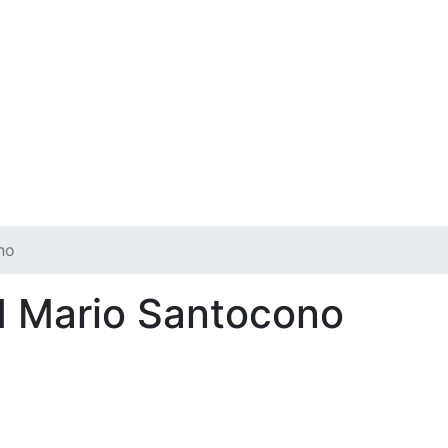
no
d Mario Santocono