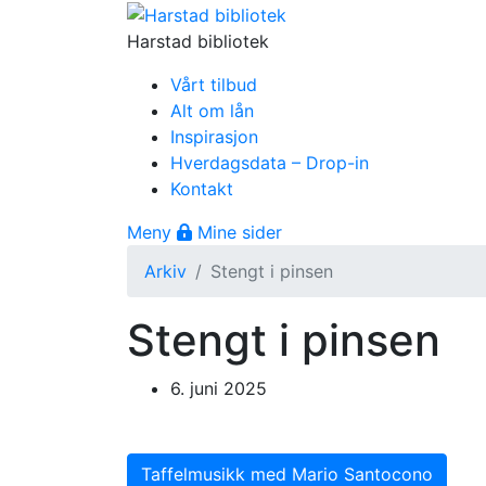
Gå til innhold
Harstad bibliotek
Vårt tilbud
Alt om lån
Inspirasjon
Hverdagsdata – Drop-in
Kontakt
Åpne meny
Meny
Mine sider
Arkiv
Stengt i pinsen
Stengt i pinsen
6. juni 2025
Innleggsnavigasjon
Forrige innlegg: Taffelmusikk med Mario
Taffelmusikk med Mario Santocono