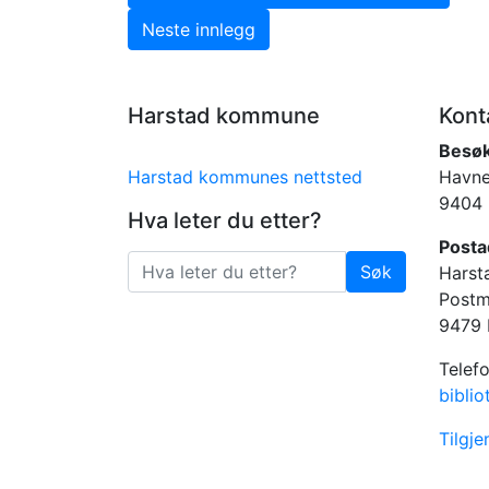
Neste innlegg: Neste innlegg
Neste innlegg
Harstad kommune
Kont
Besø
Harstad kommunes nettsted
Havne
9404 
Hva leter du etter?
Posta
Søk
Harst
Søk
Postm
9479 
Telef
bibli
Tilgj