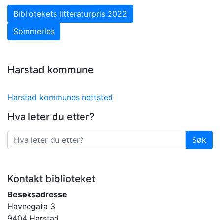
Innleggsnavigasjon
Forrige innlegg: Bibliotekets litteraturpris 2022
Bibliotekets litteraturpris 2022
Neste innlegg: Sommerles
Sommerles
Harstad kommune
Harstad kommunes nettsted
Hva leter du etter?
Søk
Søk
Kontakt biblioteket
Besøksadresse
Havnegata 3
9404 Harstad