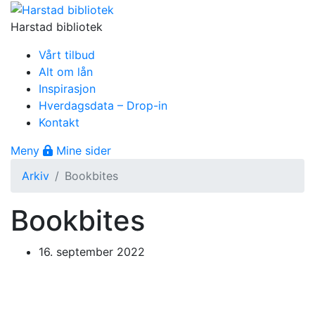
Gå til innhold
Harstad bibliotek
Vårt tilbud
Alt om lån
Inspirasjon
Hverdagsdata – Drop-in
Kontakt
Åpne meny
Meny
Mine sider
Arkiv
Bookbites
Bookbites
16. september 2022