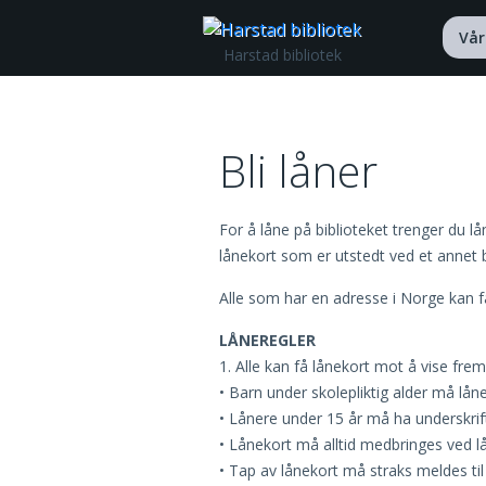
Gå til innhold
Vår
Harstad bibliotek
Bli låner
For å låne på biblioteket trenger du l
lånekort som er utstedt ved et annet b
Alle som har en adresse i Norge kan f
LÅNEREGLER
1. Alle kan få lånekort mot å vise frem
• Barn under skolepliktig alder må låne
• Lånere under 15 år må ha underskrift
• Lånekort må alltid medbringes ved l
• Tap av lånekort må straks meldes til b