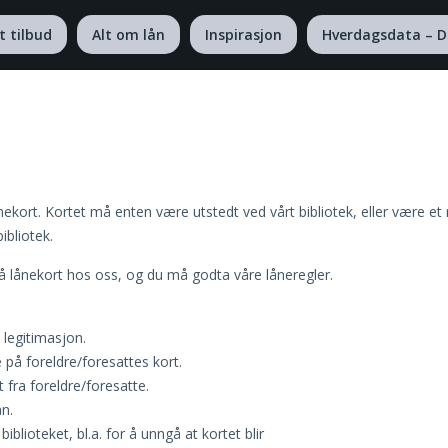
t tilbud
Alt om lån
Inspirasjon
Hverdagsdata – D
ånekort. Kortet må enten være utstedt ved vårt bibliotek, eller være et
ibliotek.
å lånekort hos oss, og du må godta våre låneregler.
 legitimasjon.
 på foreldre/foresattes kort.
 fra foreldre/foresatte.
ån.
iblioteket, bl.a. for å unngå at kortet blir