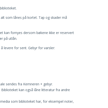
iblioteket.
or alt som lånes på kortet. Tap og skader må
ånet kan fornyes dersom bøkene ikke er reservert
r på utlån.
 å levere for sent. Gebyr for varsler:
riale sendes fra Kemneren + gebyr.
Biblioteket kan også låne litteratur fra andre
 media som biblioteket har, for eksempel noter,