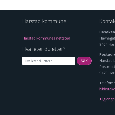
Harstad kommune
Kontak
Besøksa
Harstad kommunes nettsted
Havnegat
9404 Har
Hva leter du etter?
Postadr
Harstad b
SØK
SØK
Postmot
9479 Har
Telefon:
bibliote
Tilgjenge