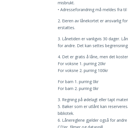
misbrukt.
• Adresseforandring må meldes fra til b
2. Eieren av lånekortet er ansvarlig f
erstattes.
3. Lånetiden er vanligvis 30 dager. L
for andre. Det kan settes begrensninge
4. Det er gratis å låne, men det koster
For voksne 1. purring 20kr
For voksne 2. purring 100kr
For barn 1. purring 0kr
For barn 2. purring 0kr
3. Regning på ødelagt eller tapt mate
5. Bøker som er utlånt kan reserveres. 
bibliotek.
6. Lånereglene gjelder også for andre
CD’er, filmer og dataspill.