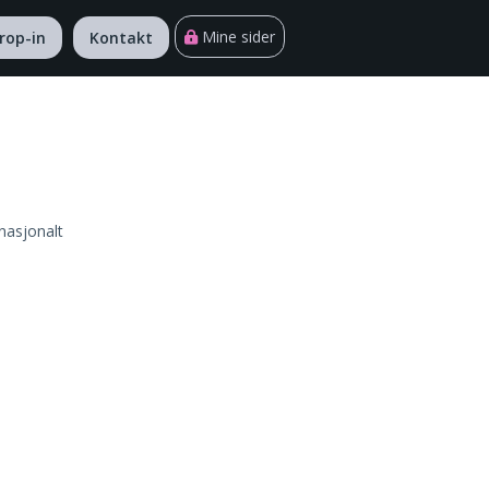
Mine sider
rop-in
Kontakt
 nasjonalt