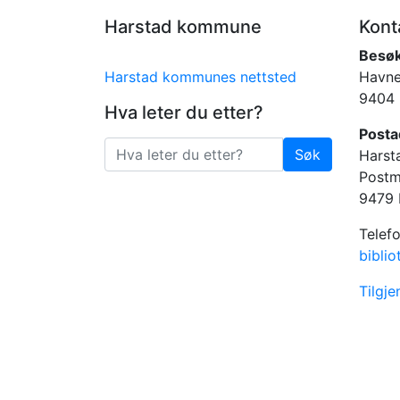
Harstad kommune
Kont
Besø
Harstad kommunes nettsted
Havne
9404 
Hva leter du etter?
Posta
Søk
Harst
Søk
Postm
9479 
Telef
bibli
Tilgj