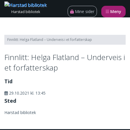
Gå til innhold
Åpn
Mine sider
Meny
Harstad bibliotek
Finnlitt: Helga Flatland – Underveis i et forfatterskap
Finnlitt: Helga Flatland – Underveis i
et forfatterskap
Tid
29.10.2021 kl. 13:45
Sted
Harstad bibliotek