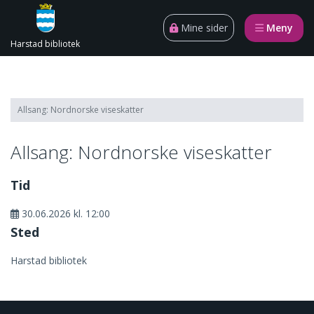
Gå til innhold
Åpn
Mine sider
Meny
Harstad bibliotek
Allsang: Nordnorske viseskatter
Allsang: Nordnorske viseskatter
Tid
30.06.2026 kl. 12:00
Sted
Harstad bibliotek